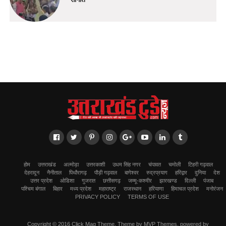
होम
उत्तराखंड
अल्मोड़ा
उत्तरकाशी
उधम सिंह नगर
चंपावत
चमोली
टिहरी गढ़वाल
देहरादून
नैनीताल
पिथौरागढ़
पौड़ी गढ़वाल
बागेश्वर
रुद्रप्रयाग
हरिद्वार
दुनिया
देश
उत्तर प्रदेश
ओडिशा
गुजरात
छत्तीसगढ़
जम्मू-कश्मीर
झारखण्ड
दिल्ली
पंजाब
पश्चिम बंगाल
बिहार
मध्य प्रदेश
महाराष्ट्र
राजस्थान
हरियाणा
हिमाचल प्रदेश
मनोरंजन
PRIVACY POLICY
TERMS OF USE
Copyright © 2016 Click Mag Theme. Theme by MVP Themes, powered by