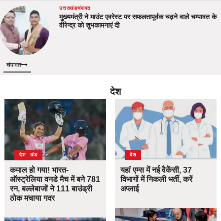
उत्तराखंड
चंपावत
मुख्यमंत्री ने माउंट एवरेस्ट पर सफलतापूर्वक चढ़ने वाले चम्पावत के
वीरेन्द्र को शुभकामनाएं दी
चंपावत
देश
उत्तराखंड
देश
देश
कमाल हो गया! भारत-
यहां एम्स में नई वैकेंसी, 37
ऑस्ट्रेलिया वनडे मैच में बने 781
विभागों में निकली भर्ती, करें
रन, बल्लेबाजों ने 111 बाउंड्री
अप्लाई
ठोक मचाया गदर