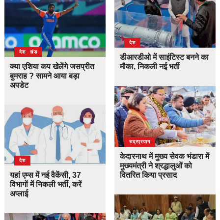
देश
उत्तराखंड
देश
डीआरडीओ में साइंटिस्ट बनने का
क्या एशिया कप खेलेंगे जसप्रीत
मौका, निकली नई भर्ती
बुमराह ? सामने आया बड़ा
अपडेट
उत्तराखंड
देश
रुद्रप्रयाग
केदारनाथ में मुख्य सेवक भंडारा में
देश
मुख्यमंत्री ने श्रद्धालुओं को
यहां एम्स में नई वैकेंसी, 37
वितरित किया प्रसाद
विभागों में निकली भर्ती, करें
अप्लाई