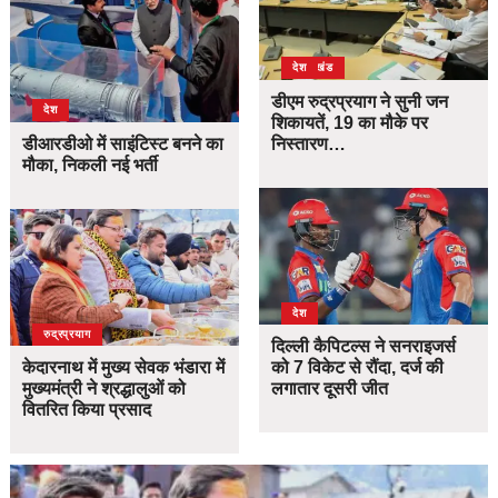
उत्तराखंड
देश
डीएम रुद्रप्रयाग ने सुनी जन
देश
शिकायतें, 19 का मौके पर
डीआरडीओ में साइंटिस्ट बनने का
निस्तारण…
मौका, निकली नई भर्ती
देश
उत्तराखंड
देश
रुद्रप्रयाग
दिल्ली कैपिटल्स ने सनराइजर्स
केदारनाथ में मुख्य सेवक भंडारा में
को 7 विकेट से रौंदा, दर्ज की
मुख्यमंत्री ने श्रद्धालुओं को
लगातार दूसरी जीत
वितरित किया प्रसाद