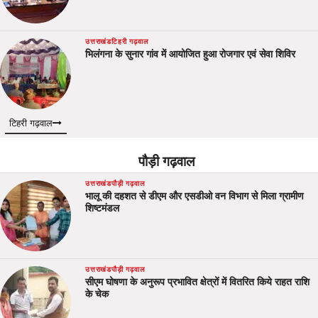
उत्तराखंड
टिहरी गढ़वाल
भिलंगना के सुनार गांव में आयोजित हुआ रोजगार एवं सेवा शिविर
टिहरी गढ़वाल
पौड़ी गढ़वाल
उत्तराखंड
पौड़ी गढ़वाल
भालू की दहशत से डीएम और एसडीओ वन विभाग से मिला ग्रामीण
शिष्टमंडल
उत्तराखंड
पौड़ी गढ़वाल
सीएम घोषणा के अनुरूप प्रभावित क्षेत्रों में वितरित किये राहत राशि
के चेक