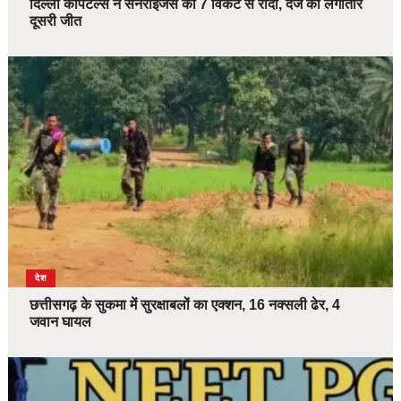
दिल्ली कैपिटल्स ने सनराइजर्स को 7 विकेट से रौंदा, दर्ज की लगातार
दूसरी जीत
देश
छत्तीसगढ़ के सुकमा में सुरक्षाबलों का एक्शन, 16 नक्सली ढेर, 4
जवान घायल