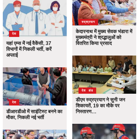
उत्तराखंड
देश
रुद्रप्रयाग
केदारनाथ में मुख्य सेवक भंडारा में
देश
मुख्यमंत्री ने श्रद्धालुओं को
यहां एम्स में नई वैकेंसी, 37
वितरित किया प्रसाद
विभागों में निकली भर्ती, करें
अप्लाई
उत्तराखंड
देश
डीएम रुद्रप्रयाग ने सुनी जन
देश
शिकायतें, 19 का मौके पर
डीआरडीओ में साइंटिस्ट बनने का
निस्तारण…
मौका, निकली नई भर्ती