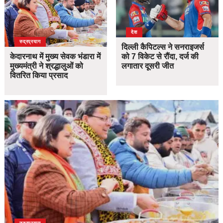
देश
उत्तराखंड
देश
रुद्रप्रयाग
दिल्ली कैपिटल्स ने सनराइजर्स
केदारनाथ में मुख्य सेवक भंडारा में
को 7 विकेट से रौंदा, दर्ज की
मुख्यमंत्री ने श्रद्धालुओं को
लगातार दूसरी जीत
वितरित किया प्रसाद