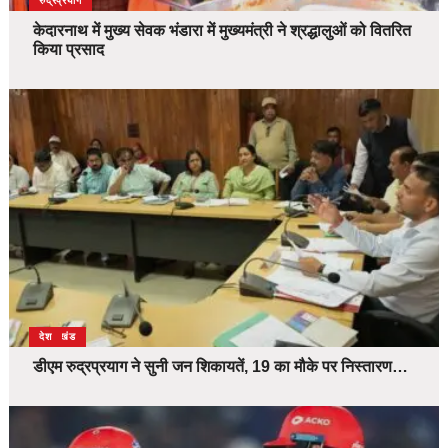
उत्तराखंड
देश
रुद्रप्रयाग
केदारनाथ में मुख्य सेवक भंडारा में मुख्यमंत्री ने श्रद्धालुओं को वितरित
किया प्रसाद
उत्तराखंड
देश
डीएम रुद्रप्रयाग ने सुनी जन शिकायतें, 19 का मौके पर निस्तारण…