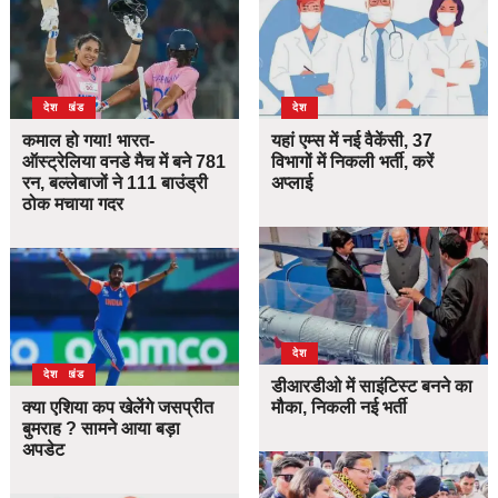
उत्तराखंड
देश
देश
कमाल हो गया! भारत-
यहां एम्स में नई वैकेंसी, 37
ऑस्ट्रेलिया वनडे मैच में बने 781
विभागों में निकली भर्ती, करें
रन, बल्लेबाजों ने 111 बाउंड्री
अप्लाई
ठोक मचाया गदर
देश
उत्तराखंड
देश
डीआरडीओ में साइंटिस्ट बनने का
क्या एशिया कप खेलेंगे जसप्रीत
मौका, निकली नई भर्ती
बुमराह ? सामने आया बड़ा
अपडेट