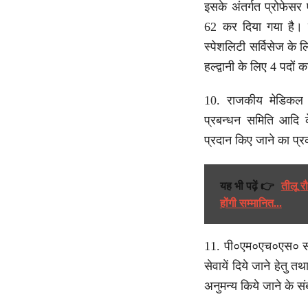
इसके अंतर्गत प्रोफेसर
62 कर दिया गया है। स
स्पेशलिटी सर्विसेज के ल
हल्द्वानी के लिए 4 पदों
10. राजकीय मेडिकल कॉ
प्रबन्धन समिति आदि क
प्रदान किए जाने का प्
यह भी पढ़ें 👉
तीलू र
होंगी सम्मानित...
11. पी०एम०एच०एस० संवर्ग क
सेवायें दिये जाने हेतु 
अनुमन्य किये जाने के संब