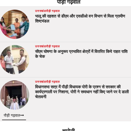
पौड़ी गढ़वाल
उत्तराखंड
पौड़ी गढ़वाल
भालू की दहशत से डीएम और एसडीओ वन विभाग से मिला ग्रामीण
शिष्टमंडल
उत्तराखंड
पौड़ी गढ़वाल
सीएम घोषणा के अनुरूप प्रभावित क्षेत्रों में वितरित किये राहत राशि
के चेक
उत्तराखंड
पौड़ी गढ़वाल
विधानसभा सत्र में पौड़ी विधायक पोरी के प्रश्न से सरकार की
कार्यप्रणाली पर निशाना, पोरी ने समाधान नहीं किए जाने पर दे डाली
चेतावनी
पौड़ी गढ़वाल