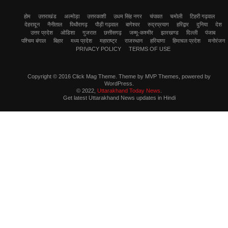
होम
उत्तराखंड
अल्मोड़ा
उत्तरकाशी
उधम सिंह नगर
चंपावत
चमोली
टिहरी गढ़वाल
देहरादून
नैनीताल
पिथौरागढ़
पौड़ी गढ़वाल
बागेश्वर
रुद्रप्रयाग
हरिद्वार
दुनिया
देश
उत्तर प्रदेश
ओडिशा
गुजरात
छत्तीसगढ़
जम्मू-कश्मीर
झारखण्ड
दिल्ली
पंजाब
पश्चिम बंगाल
बिहार
मध्य प्रदेश
महाराष्ट्र
राजस्थान
हरियाणा
हिमाचल प्रदेश
मनोरंजन
PRIVACY POLICY
TERMS OF USE
Copyright © 2016 Click Mag Theme. Theme by MVP Themes, powered by
WordPress.
© 2022,
Uttarakhand Today News
.
Get latest Uttarakhand News updates in Hindi