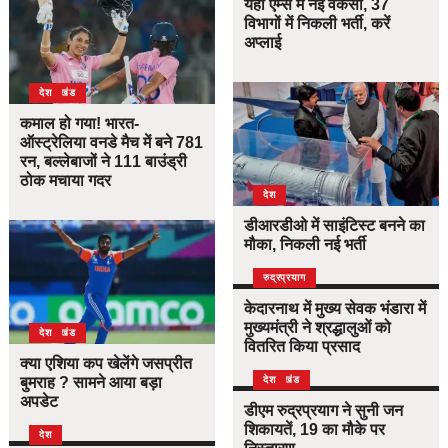
यहां एम्स में नई वैकेंसी, 37
विभागों में निकली भर्ती, करें
अप्लाई
उत्तराखंड
देश
कमाल हो गया! भारत-
ऑस्ट्रेलिया वनडे मैच में बने 781
रन, बल्लेबाजों ने 111 बाउंड्री
ठोक मचाया गदर
देश
डीआरडीओ में साइंटिस्ट बनने का
मौका, निकली नई भर्ती
उत्तराखंड
देश
रुद्रप्रयाग
केदारनाथ में मुख्य सेवक भंडारा में
मुख्यमंत्री ने श्रद्धालुओं को
उत्तराखंड
देश
वितरित किया प्रसाद
क्या एशिया कप खेलेंगे जसप्रीत
बुमराह ? सामने आया बड़ा
उत्तराखंड
देश
अपडेट
डीएम रुद्रप्रयाग ने सुनी जन
शिकायतें, 19 का मौके पर
देश