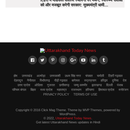
को और मजबूत करेगी सरकार: मुख्यमंत्री धामी…
होम
उत्तराखंड
अल्मोड़ा
उत्तरकाशी
उधम सिंह नगर
चंपावत
चमोली
टिहरी गढ़वाल
देहरादून
नैनीताल
पिथौरागढ़
पौड़ी गढ़वाल
बागेश्वर
रुद्रप्रयाग
हरिद्वार
दुनिया
देश
उत्तर प्रदेश
ओडिशा
गुजरात
छत्तीसगढ़
जम्मू-कश्मीर
झारखण्ड
दिल्ली
पंजाब
पश्चिम बंगाल
बिहार
मध्य प्रदेश
महाराष्ट्र
राजस्थान
हरियाणा
हिमाचल प्रदेश
मनोरंजन
PRIVACY POLICY
TERMS OF USE
Copyright © 2016 Click Mag Theme. Theme by MVP Themes, powered by
WordPress.
© 2022,
Uttarakhand Today News
.
Get latest Uttarakhand News updates in Hindi