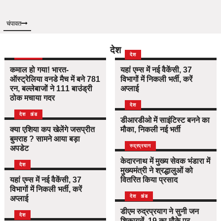
चंपावत
देश
उत्तराखंड
देश
देश
कमाल हो गया! भारत-
यहां एम्स में नई वैकेंसी, 37
ऑस्ट्रेलिया वनडे मैच में बने 781
विभागों में निकली भर्ती, करें
रन, बल्लेबाजों ने 111 बाउंड्री
अप्लाई
ठोक मचाया गदर
देश
उत्तराखंड
देश
डीआरडीओ में साइंटिस्ट बनने का
क्या एशिया कप खेलेंगे जसप्रीत
मौका, निकली नई भर्ती
बुमराह ? सामने आया बड़ा
उत्तराखंड
देश
रुद्रप्रयाग
अपडेट
केदारनाथ में मुख्य सेवक भंडारा में
देश
मुख्यमंत्री ने श्रद्धालुओं को
यहां एम्स में नई वैकेंसी, 37
वितरित किया प्रसाद
विभागों में निकली भर्ती, करें
उत्तराखंड
देश
अप्लाई
डीएम रुद्रप्रयाग ने सुनी जन
देश
शिकायतें, 19 का मौके पर