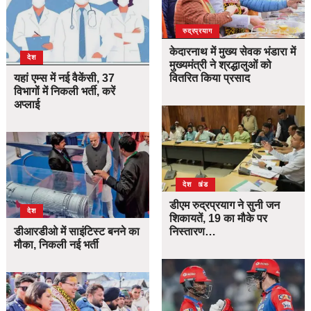
उत्तराखंड
देश
रुद्रप्रयाग
केदारनाथ में मुख्य सेवक भंडारा में
देश
मुख्यमंत्री ने श्रद्धालुओं को
यहां एम्स में नई वैकेंसी, 37
वितरित किया प्रसाद
विभागों में निकली भर्ती, करें
अप्लाई
उत्तराखंड
देश
डीएम रुद्रप्रयाग ने सुनी जन
देश
शिकायतें, 19 का मौके पर
डीआरडीओ में साइंटिस्ट बनने का
निस्तारण…
मौका, निकली नई भर्ती