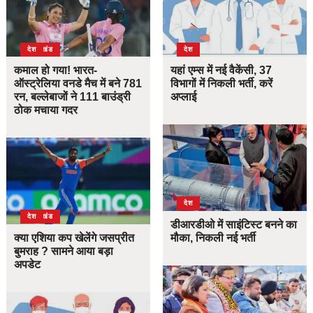
उत्तराखंड
देश
देश
कमाल हो गया! भारत-
यहां एम्स में नई वैकेंसी, 37
ऑस्ट्रेलिया वनडे मैच में बने 781
विभागों में निकली भर्ती, करें
रन, बल्लेबाजों ने 111 बाउंड्री
अप्लाई
ठोक मचाया गदर
देश
उत्तराखंड
देश
डीआरडीओ में साइंटिस्ट बनने का
क्या एशिया कप खेलेंगे जसप्रीत
मौका, निकली नई भर्ती
बुमराह ? सामने आया बड़ा
अपडेट