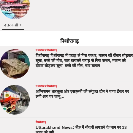
उत्तरकाशी
पिथौरागढ़
उत्तराखंड
पिथौरागढ़
पिथौरागढ़ पिथौरागढ़ में पहाड़ से गिरा पत्थर, मकान की दीवार तोड़कर
घुसा, बच्चे की मौत, चार घायलमें पहाड़ से गिरा पत्थर, मकान की
दीवार तोड़कर घुसा, बच्चे की मौत, चार घायल
उत्तराखंड
पिथौरागढ़
अग्निशमन धारचुला और एसएसबी की संयुक्त टीम ने पाया टैंकर पर
लगी आग पर काबू…
पिथौरागढ़
Uttarakhand News: बैंक में नौकरी लगवाने के नाम पर 13
लाख की ठगी…