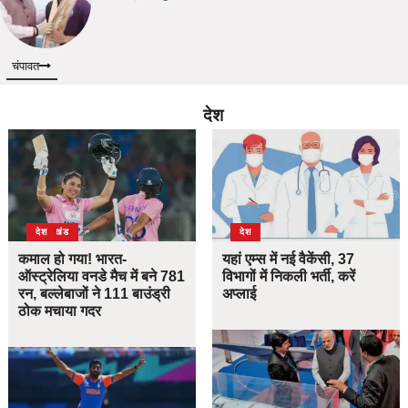
चंपावत
देश
उत्तराखंड
देश
देश
कमाल हो गया! भारत-
यहां एम्स में नई वैकेंसी, 37
ऑस्ट्रेलिया वनडे मैच में बने 781
विभागों में निकली भर्ती, करें
रन, बल्लेबाजों ने 111 बाउंड्री
अप्लाई
ठोक मचाया गदर