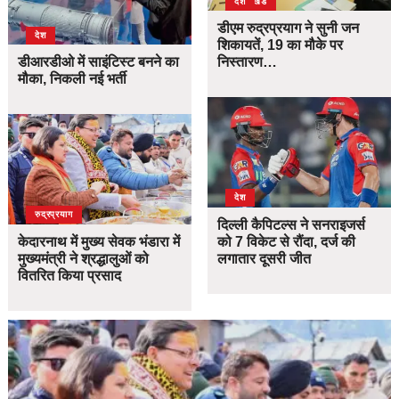
उत्तराखंड
देश
डीएम रुद्रप्रयाग ने सुनी जन
देश
शिकायतें, 19 का मौके पर
डीआरडीओ में साइंटिस्ट बनने का
निस्तारण…
मौका, निकली नई भर्ती
देश
उत्तराखंड
देश
रुद्रप्रयाग
दिल्ली कैपिटल्स ने सनराइजर्स
केदारनाथ में मुख्य सेवक भंडारा में
को 7 विकेट से रौंदा, दर्ज की
मुख्यमंत्री ने श्रद्धालुओं को
लगातार दूसरी जीत
वितरित किया प्रसाद