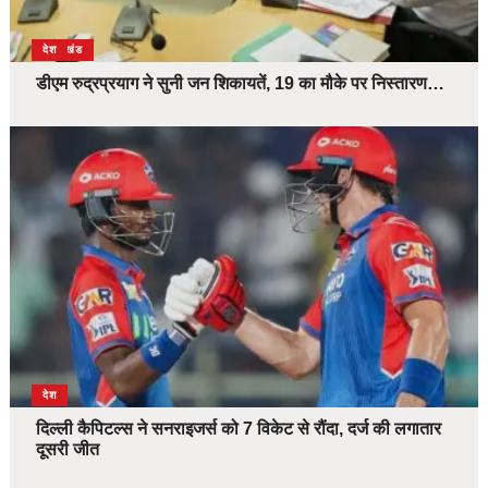
उत्तराखंड
देश
डीएम रुद्रप्रयाग ने सुनी जन शिकायतें, 19 का मौके पर निस्तारण…
देश
दिल्ली कैपिटल्स ने सनराइजर्स को 7 विकेट से रौंदा, दर्ज की लगातार
दूसरी जीत