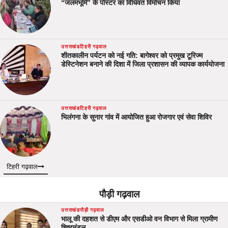
“जलमभूमि” के पोस्टर का विधिवत विमोचन किया
उत्तराखंड
टिहरी गढ़वाल
शीतकालीन पर्यटन को नई गति: बागेश्वर को प्रमुख टूरिज्म
डेस्टिनेशन बनाने की दिशा में जिला प्रशासन की व्यापक कार्ययोजना
उत्तराखंड
टिहरी गढ़वाल
भिलंगना के सुनार गांव में आयोजित हुआ रोजगार एवं सेवा शिविर
टिहरी गढ़वाल
पौड़ी गढ़वाल
उत्तराखंड
पौड़ी गढ़वाल
भालू की दहशत से डीएम और एसडीओ वन विभाग से मिला ग्रामीण
शिष्टमंडल