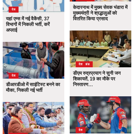
केदारनाथ में मुख्य सेवक भंडारा में
देश
मुख्यमंत्री ने श्रद्धालुओं को
यहां एम्स में नई वैकेंसी, 37
वितरित किया प्रसाद
विभागों में निकली भर्ती, करें
अप्लाई
उत्तराखंड
देश
डीएम रुद्रप्रयाग ने सुनी जन
देश
शिकायतें, 19 का मौके पर
डीआरडीओ में साइंटिस्ट बनने का
निस्तारण…
मौका, निकली नई भर्ती
देश