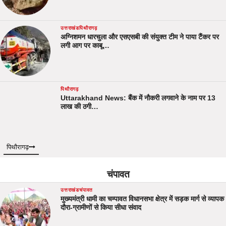
उत्तराखंड
पिथौरागढ़
अग्निशमन धारचुला और एसएसबी की संयुक्त टीम ने पाया टैंकर पर
लगी आग पर काबू…
पिथौरागढ़
Uttarakhand News: बैंक में नौकरी लगवाने के नाम पर 13
लाख की ठगी…
पिथौरागढ़
चंपावत
उत्तराखंड
चंपावत
मुख्यमंत्री धामी का चम्पावत विधानसभा क्षेत्र में सड़क मार्ग से व्यापक
दौरा-ग्रामीणों से किया सीधा संवाद