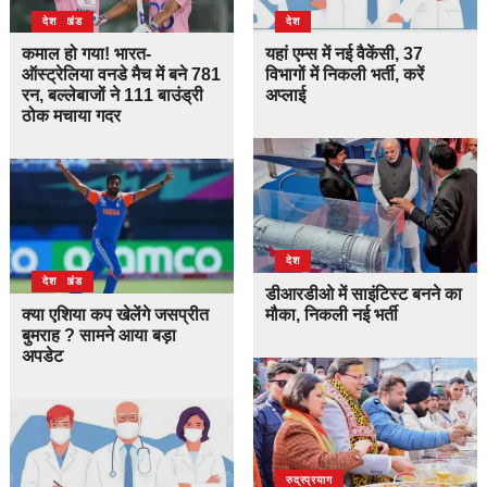
उत्तराखंड
देश
देश
कमाल हो गया! भारत-
यहां एम्स में नई वैकेंसी, 37
ऑस्ट्रेलिया वनडे मैच में बने 781
विभागों में निकली भर्ती, करें
रन, बल्लेबाजों ने 111 बाउंड्री
अप्लाई
ठोक मचाया गदर
देश
उत्तराखंड
देश
डीआरडीओ में साइंटिस्ट बनने का
क्या एशिया कप खेलेंगे जसप्रीत
मौका, निकली नई भर्ती
बुमराह ? सामने आया बड़ा
अपडेट
उत्तराखंड
देश
रुद्रप्रयाग