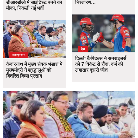
डीआरडीओ में साइंटिस्ट बनने का
निस्तारण…
मौका, निकली नई भर्ती
देश
उत्तराखंड
देश
रुद्रप्रयाग
दिल्ली कैपिटल्स ने सनराइजर्स
केदारनाथ में मुख्य सेवक भंडारा में
को 7 विकेट से रौंदा, दर्ज की
मुख्यमंत्री ने श्रद्धालुओं को
लगातार दूसरी जीत
वितरित किया प्रसाद