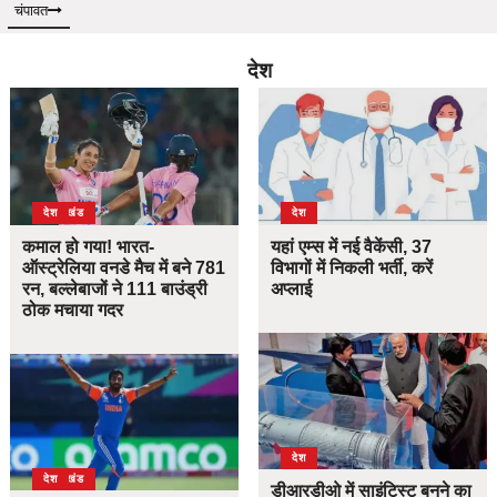
चंपावत
देश
उत्तराखंड
देश
देश
कमाल हो गया! भारत-
यहां एम्स में नई वैकेंसी, 37
ऑस्ट्रेलिया वनडे मैच में बने 781
विभागों में निकली भर्ती, करें
रन, बल्लेबाजों ने 111 बाउंड्री
अप्लाई
ठोक मचाया गदर
देश
उत्तराखंड
देश
डीआरडीओ में साइंटिस्ट बनने का