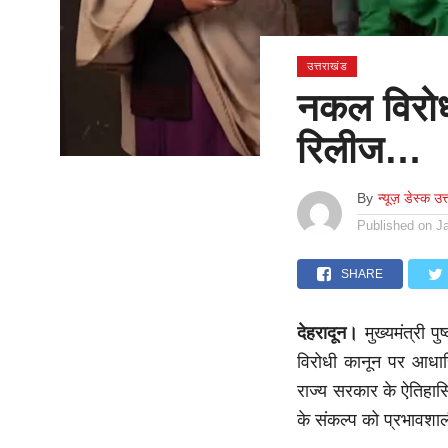
उत्तराखंड
नकल विरोध
रिलीज…
By
न्यूज़ डेस्क उत
Published on
J
SHARE
देहरादून।
मुख्यमंत्री पु
विरोधी कानून पर आधा
राज्य सरकार के ऐतिहासि
के संकल्प को प्रभावशाल