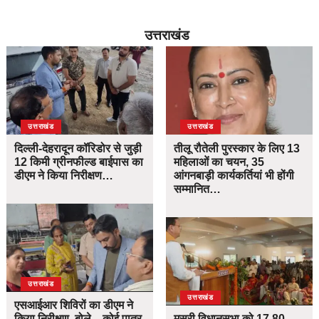
उत्तराखंड
उत्तराखंड
उत्तराखंड
दिल्ली-देहरादून कॉरिडोर से जुड़ी
तीलू रौतेली पुरस्कार के लिए 13
12 किमी ग्रीनफील्ड बाईपास का
महिलाओं का चयन, 35
डीएम ने किया निरीक्षण…
आंगनबाड़ी कार्यकर्तियां भी होंगी
सम्मानित…
उत्तराखंड
उत्तराखंड
एसआईआर शिविरों का डीएम ने
किया निरीक्षण, बोले—कोई पात्र
मसूरी विधानसभा को 17.80