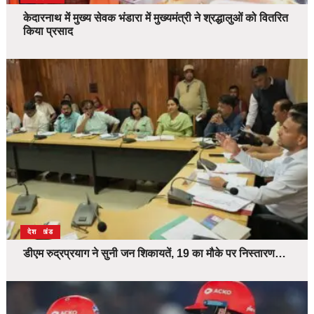
केदारनाथ में मुख्य सेवक भंडारा में मुख्यमंत्री ने श्रद्धालुओं को वितरित
किया प्रसाद
उत्तराखंड
देश
डीएम रुद्रप्रयाग ने सुनी जन शिकायतें, 19 का मौके पर निस्तारण…