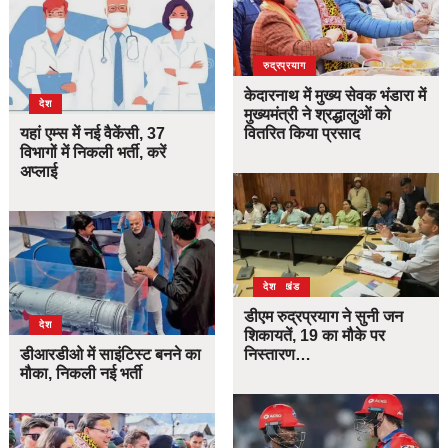
उत्तराखंड
देश
रुद्रप्रयाग
केदारनाथ में मुख्य सेवक भंडारा में
देश
मुख्यमंत्री ने श्रद्धालुओं को
यहां एम्स में नई वैकेंसी, 37
वितरित किया प्रसाद
विभागों में निकली भर्ती, करें
अप्लाई
उत्तराखंड
देश
डीएम रुद्रप्रयाग ने सुनी जन
देश
शिकायतें, 19 का मौके पर
डीआरडीओ में साइंटिस्ट बनने का
निस्तारण…
मौका, निकली नई भर्ती