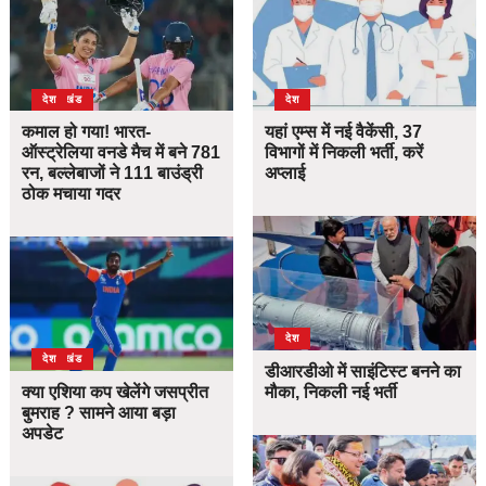
उत्तराखंड
देश
देश
कमाल हो गया! भारत-
यहां एम्स में नई वैकेंसी, 37
ऑस्ट्रेलिया वनडे मैच में बने 781
विभागों में निकली भर्ती, करें
रन, बल्लेबाजों ने 111 बाउंड्री
अप्लाई
ठोक मचाया गदर
देश
उत्तराखंड
देश
डीआरडीओ में साइंटिस्ट बनने का
क्या एशिया कप खेलेंगे जसप्रीत
मौका, निकली नई भर्ती
बुमराह ? सामने आया बड़ा
अपडेट