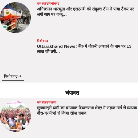
उत्तराखंड
पिथौरागढ़
अग्निशमन धारचुला और एसएसबी की संयुक्त टीम ने पाया टैंकर पर
लगी आग पर काबू…
पिथौरागढ़
Uttarakhand News: बैंक में नौकरी लगवाने के नाम पर 13
लाख की ठगी…
पिथौरागढ़
चंपावत
उत्तराखंड
चंपावत
मुख्यमंत्री धामी का चम्पावत विधानसभा क्षेत्र में सड़क मार्ग से व्यापक
दौरा-ग्रामीणों से किया सीधा संवाद