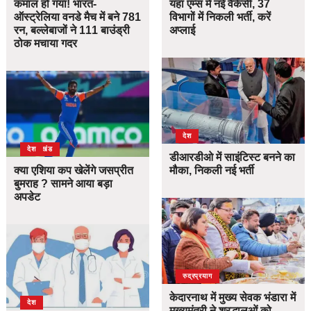
कमाल हो गया! भारत-
यहां एम्स में नई वैकेंसी, 37
ऑस्ट्रेलिया वनडे मैच में बने 781
विभागों में निकली भर्ती, करें
रन, बल्लेबाजों ने 111 बाउंड्री
अप्लाई
ठोक मचाया गदर
देश
उत्तराखंड
देश
डीआरडीओ में साइंटिस्ट बनने का
क्या एशिया कप खेलेंगे जसप्रीत
मौका, निकली नई भर्ती
बुमराह ? सामने आया बड़ा
अपडेट
उत्तराखंड
देश
रुद्रप्रयाग
केदारनाथ में मुख्य सेवक भंडारा में
देश
मुख्यमंत्री ने श्रद्धालुओं को