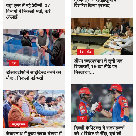
यहां एम्स में नई वैकेंसी, 37
वितरित किया प्रसाद
विभागों में निकली भर्ती, करें
अप्लाई
उत्तराखंड
देश
डीएम रुद्रप्रयाग ने सुनी जन
देश
शिकायतें, 19 का मौके पर
डीआरडीओ में साइंटिस्ट बनने का
निस्तारण…
मौका, निकली नई भर्ती
देश
उत्तराखंड
देश
रुद्रप्रयाग
दिल्ली कैपिटल्स ने सनराइजर्स
केदारनाथ में मुख्य सेवक भंडारा में
को 7 विकेट से रौंदा, दर्ज की