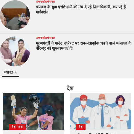
उत्तराखंड
चंपावत
चंपावत के युवा प्रतिभाओं को मंच दे रहे जिलाधिकारी, कर रहे हैं
मार्गदर्शन
उत्तराखंड
चंपावत
मुख्यमंत्री ने माउंट एवरेस्ट पर सफलतापूर्वक चढ़ने वाले चम्पावत के
वीरेन्द्र को शुभकामनाएं दी
चंपावत
देश
उत्तराखंड
देश
देश