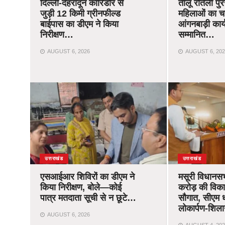
दिल्ली-देहरादून कॉरिडोर से
तीलू रौतेली पु
जुड़ी 12 किमी ग्रीनफील्ड
महिलाओं का 
बाईपास का डीएम ने किया
आंगनबाड़ी कार्यक
निरीक्षण…
सम्मानित…
AUGUST 6, 2026
AUGUST 6, 202
उत्तराखंड
उत्तराखंड
एसआईआर शिविरों का डीएम ने
मसूरी विधानस
किया निरीक्षण, बोले—कोई
करोड़ की विक
पात्र मतदाता सूची से न छूटे…
सौगात, सीएम ध
लोकार्पण-शिला
AUGUST 6, 2026
AUGUST 4, 202