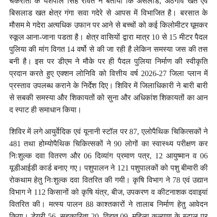
चकराता के यशपाल सिंह रावत ने बताया कि असलाड, अठगांव खत एवं
बिसलाड खत क्षेत्र गंगा सवा गदेरे से आपस में विभाजित है। बरसात के
मौसम मे गदेरा अत्यधिक उफान पर आने से बच्चों को कई किलोमीटर घूमकर
स्कूल आना-जाना पडता है। क्षेत्र वासियों द्वारा मात्र 10 से 15 मीटर पैदल
पुलिया की मांग विगत 14 वर्षो से की जा रही है लेकिन समस्या जस की तस
बनी है। इस पर डीएम ने मौके पर ही पैदल पुलिया निर्माण की स्वीकृति
प्रदान करते हुए एक्शन लोनिवि को वित्तीय वर्ष 2026-27 जिला प्लान में
प्रस्ताव उपलब्ध कराने के निर्देश दिए। शिविर में जिलाधिकारी ने बारी बारी
से सबकी समस्या और शिकायतों को सुना और अधिकांश शिकायतों का आन
द स्पाट ही समाधान किया।
शिविर में लगे आयुर्वेदिक एवं यूनानी स्टॉल पर 87, एलोपैथिक चिकित्सकों ने
481 तथा होम्योपैथिक चिकित्सकों ने 90 लोगों का स्वास्थ्य परीक्षण कर
निःशुल्क दवा वितरण और 06 दिव्यांग प्रमाण पत्र, 12 आयुष्मान व 06
यूडीआईडी कार्ड बनाए गए। पशुपालन ने 121 पशुपालकों को पशु बीमारी की
रोकथाम हेतु निःशुल्क दवा वितरित की गयी। कृषि विभाग ने 78 एवं उद्यान
विभाग ने 112 किसानों को कृषि यंत्र, बीज, उपकरण व कीटनाशक दवाइयां
वितरित की। मत्स्य पालन 88 काश्तकारों ने तालाब निर्माण हेतु आवेदन
किया। डेयरी 56, सहकारिता 20, विद्युत 09, महिला कल्याण के स्टाल पर