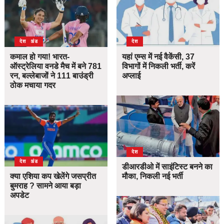
उत्तराखंड
देश
देश
कमाल हो गया! भारत-
यहां एम्स में नई वैकेंसी, 37
ऑस्ट्रेलिया वनडे मैच में बने 781
विभागों में निकली भर्ती, करें
रन, बल्लेबाजों ने 111 बाउंड्री
अप्लाई
ठोक मचाया गदर
देश
उत्तराखंड
देश
डीआरडीओ में साइंटिस्ट बनने का
क्या एशिया कप खेलेंगे जसप्रीत
मौका, निकली नई भर्ती
बुमराह ? सामने आया बड़ा
अपडेट