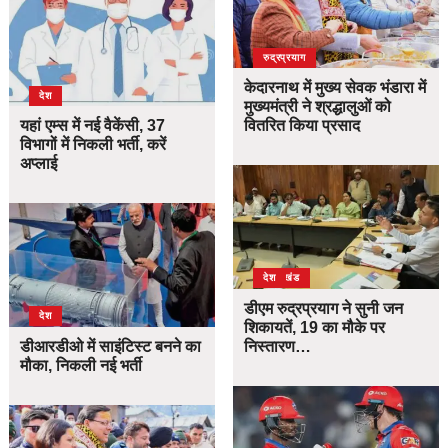
उत्तराखंड
देश
रुद्रप्रयाग
केदारनाथ में मुख्य सेवक भंडारा में
देश
मुख्यमंत्री ने श्रद्धालुओं को
यहां एम्स में नई वैकेंसी, 37
वितरित किया प्रसाद
विभागों में निकली भर्ती, करें
अप्लाई
उत्तराखंड
देश
डीएम रुद्रप्रयाग ने सुनी जन
देश
शिकायतें, 19 का मौके पर
डीआरडीओ में साइंटिस्ट बनने का
निस्तारण…
मौका, निकली नई भर्ती