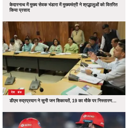
केदारनाथ में मुख्य सेवक भंडारा में मुख्यमंत्री ने श्रद्धालुओं को वितरित
किया प्रसाद
उत्तराखंड
देश
डीएम रुद्रप्रयाग ने सुनी जन शिकायतें, 19 का मौके पर निस्तारण…