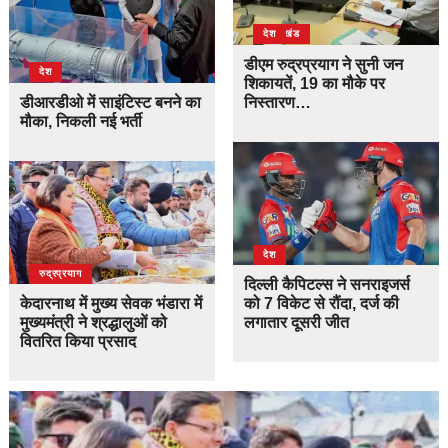
उत्तराखंड
देश
डीएम रुद्रप्रयाग ने सुनी जन
देश
शिकायतें, 19 का मौके पर
डीआरडीओ में साइंटिस्ट बनने का
निस्तारण…
मौका, निकली नई भर्ती
देश
उत्तराखंड
देश
रुद्रप्रयाग
दिल्ली कैपिटल्स ने सनराइजर्स
केदारनाथ में मुख्य सेवक भंडारा में
को 7 विकेट से रौंदा, दर्ज की
मुख्यमंत्री ने श्रद्धालुओं को
लगातार दूसरी जीत
वितरित किया प्रसाद