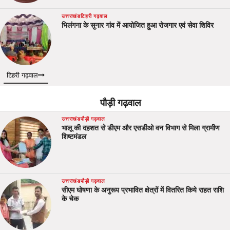
उत्तराखंड
टिहरी गढ़वाल
भिलंगना के सुनार गांव में आयोजित हुआ रोजगार एवं सेवा शिविर
टिहरी गढ़वाल
पौड़ी गढ़वाल
उत्तराखंड
पौड़ी गढ़वाल
भालू की दहशत से डीएम और एसडीओ वन विभाग से मिला ग्रामीण
शिष्टमंडल
उत्तराखंड
पौड़ी गढ़वाल
सीएम घोषणा के अनुरूप प्रभावित क्षेत्रों में वितरित किये राहत राशि
के चेक