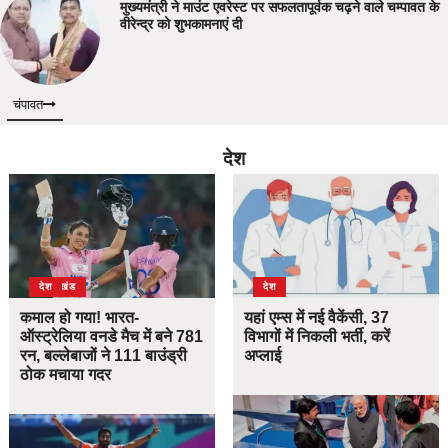
मुख्यमंत्री ने माउंट एवरेस्ट पर सफलतापूर्वक चढ़ने वाले चम्पावत के
वीरेन्द्र को शुभकामनाएं दी
चंपावत
देश
उत्तराखंड
देश
देश
कमाल हो गया! भारत-
यहां एम्स में नई वैकेंसी, 37
ऑस्ट्रेलिया वनडे मैच में बने 781
विभागों में निकली भर्ती, करें
रन, बल्लेबाजों ने 111 बाउंड्री
अप्लाई
ठोक मचाया गदर