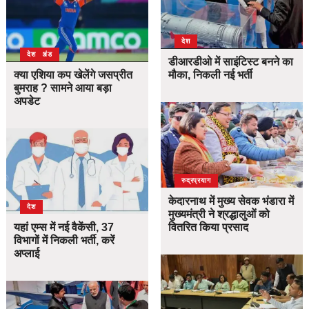
देश
उत्तराखंड
देश
डीआरडीओ में साइंटिस्ट बनने का
क्या एशिया कप खेलेंगे जसप्रीत
मौका, निकली नई भर्ती
बुमराह ? सामने आया बड़ा
अपडेट
उत्तराखंड
देश
रुद्रप्रयाग
केदारनाथ में मुख्य सेवक भंडारा में
देश
मुख्यमंत्री ने श्रद्धालुओं को
यहां एम्स में नई वैकेंसी, 37
वितरित किया प्रसाद
विभागों में निकली भर्ती, करें
अप्लाई