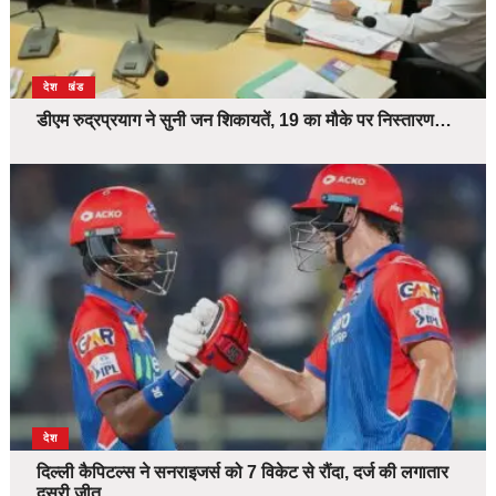
उत्तराखंड
देश
डीएम रुद्रप्रयाग ने सुनी जन शिकायतें, 19 का मौके पर निस्तारण…
देश
दिल्ली कैपिटल्स ने सनराइजर्स को 7 विकेट से रौंदा, दर्ज की लगातार
दूसरी जीत