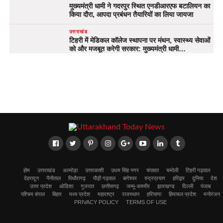
मुख्यमंत्री धामी ने गदरपुर स्थित एनडीआरएफ बटालियन का
किया दौरा, आपदा प्रबंधन तैयारियों का लिया जायजा
उत्तराखंड
टिहरी में मेडिकल कॉलेज स्थापना पर मंथन, स्वास्थ्य सेवाओं
को और मजबूत करेगी सरकार: मुख्यमंत्री धामी…
होम
उत्तराखंड
अल्मोड़ा
उत्तरकाशी
उधम सिंह नगर
चंपावत
चमोली
टिहरी गढ़वाल
देहरादून
नैनीताल
पिथौरागढ़
पौड़ी गढ़वाल
बागेश्वर
रुद्रप्रयाग
हरिद्वार
दुनिया
देश
उत्तर प्रदेश
ओडिशा
गुजरात
छत्तीसगढ़
जम्मू-कश्मीर
झारखण्ड
दिल्ली
पंजाब
पश्चिम बंगाल
बिहार
मध्य प्रदेश
महाराष्ट्र
राजस्थान
हरियाणा
हिमाचल प्रदेश
मनोरंजन
PRIVACY POLICY
TERMS OF USE