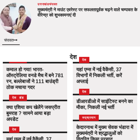
उत्तराखंड
चंपावत
मुख्यमंत्री ने माउंट एवरेस्ट पर सफलतापूर्वक चढ़ने वाले चम्पावत के
वीरेन्द्र को शुभकामनाएं दी
चंपावत
देश
उत्तराखंड
देश
देश
कमाल हो गया! भारत-
यहां एम्स में नई वैकेंसी, 37
ऑस्ट्रेलिया वनडे मैच में बने 781
विभागों में निकली भर्ती, करें
रन, बल्लेबाजों ने 111 बाउंड्री
अप्लाई
ठोक मचाया गदर
देश
उत्तराखंड
देश
डीआरडीओ में साइंटिस्ट बनने का
क्या एशिया कप खेलेंगे जसप्रीत
मौका, निकली नई भर्ती
बुमराह ? सामने आया बड़ा
उत्तराखंड
देश
रुद्रप्रयाग
अपडेट
केदारनाथ में मुख्य सेवक भंडारा में
देश
मुख्यमंत्री ने श्रद्धालुओं को
यहां एम्स में नई वैकेंसी, 37
वितरित किया प्रसाद