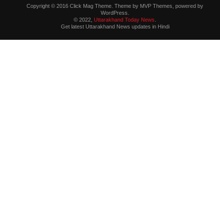
Copyright © 2016 Click Mag Theme. Theme by MVP Themes, powered by
WordPress.
© 2022,
Uttarakhand Today News
.
Get latest Uttarakhand News updates in Hindi