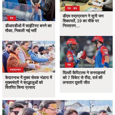
उत्तराखंड
देश
डीएम रुद्रप्रयाग ने सुनी जन
देश
शिकायतें, 19 का मौके पर
डीआरडीओ में साइंटिस्ट बनने का
निस्तारण…
मौका, निकली नई भर्ती
देश
उत्तराखंड
देश
रुद्रप्रयाग
दिल्ली कैपिटल्स ने सनराइजर्स
केदारनाथ में मुख्य सेवक भंडारा में
को 7 विकेट से रौंदा, दर्ज की
मुख्यमंत्री ने श्रद्धालुओं को
लगातार दूसरी जीत
वितरित किया प्रसाद