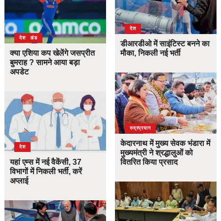
देश
उत्तराखंड
देश
डीआरडीओ में साइंटिस्ट बनने का
क्या एशिया कप खेलेंगे जसप्रीत
मौका, निकली नई भर्ती
बुमराह ? सामने आया बड़ा
अपडेट
उत्तराखंड
देश
रुद्रप्रयाग
केदारनाथ में मुख्य सेवक भंडारा में
देश
मुख्यमंत्री ने श्रद्धालुओं को
यहां एम्स में नई वैकेंसी, 37
वितरित किया प्रसाद
विभागों में निकली भर्ती, करें
अप्लाई