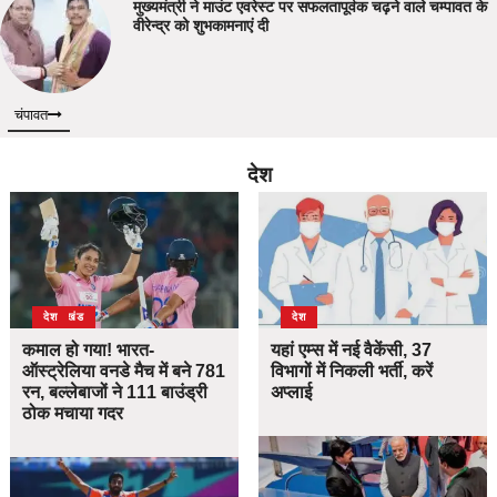
मुख्यमंत्री ने माउंट एवरेस्ट पर सफलतापूर्वक चढ़ने वाले चम्पावत के
वीरेन्द्र को शुभकामनाएं दी
चंपावत
देश
उत्तराखंड
देश
देश
कमाल हो गया! भारत-
यहां एम्स में नई वैकेंसी, 37
ऑस्ट्रेलिया वनडे मैच में बने 781
विभागों में निकली भर्ती, करें
रन, बल्लेबाजों ने 111 बाउंड्री
अप्लाई
ठोक मचाया गदर