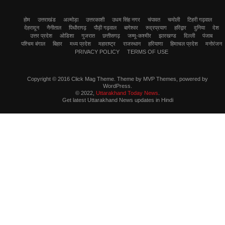
होम
उत्तराखंड
अल्मोड़ा
उत्तरकाशी
उधम सिंह नगर
चंपावत
चमोली
टिहरी गढ़वाल
देहरादून
नैनीताल
पिथौरागढ़
पौड़ी गढ़वाल
बागेश्वर
रुद्रप्रयाग
हरिद्वार
दुनिया
देश
उत्तर प्रदेश
ओडिशा
गुजरात
छत्तीसगढ़
जम्मू-कश्मीर
झारखण्ड
दिल्ली
पंजाब
पश्चिम बंगाल
बिहार
मध्य प्रदेश
महाराष्ट्र
राजस्थान
हरियाणा
हिमाचल प्रदेश
मनोरंजन
PRIVACY POLICY
TERMS OF USE
Copyright © 2016 Click Mag Theme. Theme by MVP Themes, powered by
WordPress.
© 2022,
Uttarakhand Today News
.
Get latest Uttarakhand News updates in Hindi