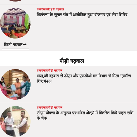
उत्तराखंड
टिहरी गढ़वाल
भिलंगना के सुनार गांव में आयोजित हुआ रोजगार एवं सेवा शिविर
टिहरी गढ़वाल
पौड़ी गढ़वाल
उत्तराखंड
पौड़ी गढ़वाल
भालू की दहशत से डीएम और एसडीओ वन विभाग से मिला ग्रामीण
शिष्टमंडल
उत्तराखंड
पौड़ी गढ़वाल
सीएम घोषणा के अनुरूप प्रभावित क्षेत्रों में वितरित किये राहत राशि
के चेक