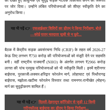
को देखते हुए आधुनिक एवं सुदृढ़ सड़क नेटवर्क विकसित करने की जरूरत
पर जोर दिया। उन्होंने लंबित परियोजनाओं को शीघ्र स्वीकृति देने का
अनुरोध किया।
यह भी पढ़ें 👉
एसआईआर शिविरों का डीएम ने किया निरीक्षण, बोले
—कोई पात्र मतदाता सूची से न छूटे...
बैठक में केंद्रीय सड़क अवसंरचना निधि (CRIF) के तहत वर्ष 2026-27
केऊ लिए लगभग ₹750 करोड़ की परियोजनाओं को मंजूरी देने पर सहमति
बनी। वहीं राष्ट्रीय राजमार्गों (NHO) के अंतर्गत लगभग ₹2966 करोड़
लागत की पांच प्रमुख परियोजनाओं को भी स्वीकृति मिली। इनमें श्रीनगर
बाईपास, पुरकाजी-लक्सर-हरिद्वार फोरलेन मार्ग, लोहाघाट एवं पिथौरागढ़
बाईपास, मझोला-खटीमा फोरलेन विस्तार तथा रामनगर-रानीखेत (मोहन)
मार्ग का सुदृढ़ीकरण शामिल हैं।
यह भी पढ़ें 👉
दिल्ली-देहरादून कॉरिडोर से जुड़ी 12 किमी
ग्रीनफील्ड बाईपास का डीएम ने किया निरीक्षण...