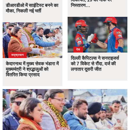
डीआरडीओ में साइंटिस्ट बनने का
निस्तारण…
मौका, निकली नई भर्ती
देश
उत्तराखंड
देश
रुद्रप्रयाग
दिल्ली कैपिटल्स ने सनराइजर्स
केदारनाथ में मुख्य सेवक भंडारा में
को 7 विकेट से रौंदा, दर्ज की
मुख्यमंत्री ने श्रद्धालुओं को
लगातार दूसरी जीत
वितरित किया प्रसाद