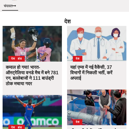
चंपावत
देश
उत्तराखंड
देश
देश
कमाल हो गया! भारत-
यहां एम्स में नई वैकेंसी, 37
ऑस्ट्रेलिया वनडे मैच में बने 781
विभागों में निकली भर्ती, करें
रन, बल्लेबाजों ने 111 बाउंड्री
अप्लाई
ठोक मचाया गदर
देश
उत्तराखंड
देश