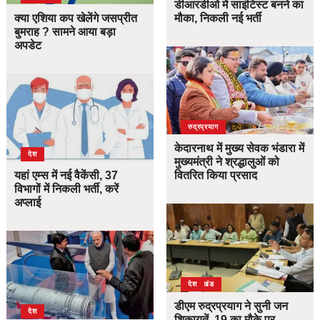
डीआरडीओ में साइंटिस्ट बनने का
क्या एशिया कप खेलेंगे जसप्रीत
मौका, निकली नई भर्ती
बुमराह ? सामने आया बड़ा
अपडेट
उत्तराखंड
देश
रुद्रप्रयाग
केदारनाथ में मुख्य सेवक भंडारा में
देश
मुख्यमंत्री ने श्रद्धालुओं को
यहां एम्स में नई वैकेंसी, 37
वितरित किया प्रसाद
विभागों में निकली भर्ती, करें
अप्लाई
उत्तराखंड
देश
डीएम रुद्रप्रयाग ने सुनी जन
देश
शिकायतें, 19 का मौके पर