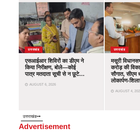
उत्तराखंड
उत्तराखंड
एसआईआर शिविरों का डीएम ने
मसूरी विधानस
किया निरीक्षण, बोले—कोई
करोड़ की विक
पात्र मतदाता सूची से न छूटे…
सौगात, सीएम ध
लोकार्पण-शिला
AUGUST 6, 2026
AUGUST 4, 202
उत्तराखंड
Advertisement