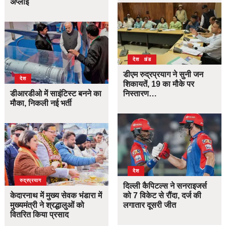
अप्लाई
उत्तराखंड
देश
डीएम रुद्रप्रयाग ने सुनी जन
देश
शिकायतें, 19 का मौके पर
डीआरडीओ में साइंटिस्ट बनने का
निस्तारण…
मौका, निकली नई भर्ती
देश
उत्तराखंड
देश
रुद्रप्रयाग
दिल्ली कैपिटल्स ने सनराइजर्स
केदारनाथ में मुख्य सेवक भंडारा में
को 7 विकेट से रौंदा, दर्ज की
मुख्यमंत्री ने श्रद्धालुओं को
लगातार दूसरी जीत
वितरित किया प्रसाद