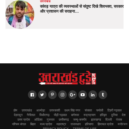
उत्तराखंड
कांवड़ यात्रा की व्यवस्थाओं से संतुष्ट दिखे शिवभक्त, सरकार
और प्रशासन की सराहना…
होम
उत्तराखंड
अल्मोड़ा
उत्तरकाशी
उधम सिंह नगर
चंपावत
चमोली
टिहरी गढ़वाल
देहरादून
नैनीताल
पिथौरागढ़
पौड़ी गढ़वाल
बागेश्वर
रुद्रप्रयाग
हरिद्वार
दुनिया
देश
उत्तर प्रदेश
ओडिशा
गुजरात
छत्तीसगढ़
जम्मू-कश्मीर
झारखण्ड
दिल्ली
पंजाब
पश्चिम बंगाल
बिहार
मध्य प्रदेश
महाराष्ट्र
राजस्थान
हरियाणा
हिमाचल प्रदेश
मनोरंजन
PRIVACY POLICY
TERMS OF USE