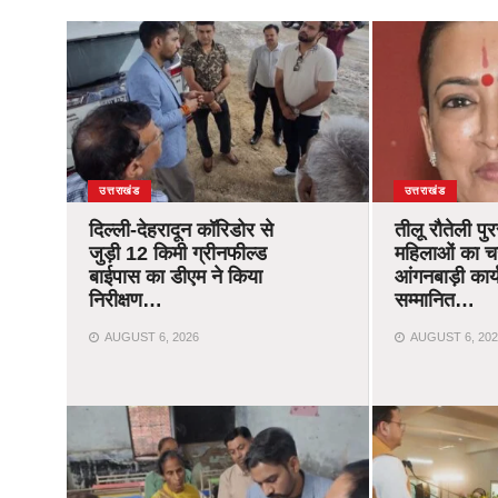
उत्तराखंड
उत्तराखंड
दिल्ली-देहरादून कॉरिडोर से
तीलू रौतेली पु
जुड़ी 12 किमी ग्रीनफील्ड
महिलाओं का 
बाईपास का डीएम ने किया
आंगनबाड़ी कार्यक
निरीक्षण…
सम्मानित…
AUGUST 6, 2026
AUGUST 6, 202