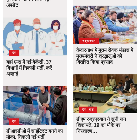
अपडेट
उत्तराखंड
देश
रुद्रप्रयाग
केदारनाथ में मुख्य सेवक भंडारा में
देश
मुख्यमंत्री ने श्रद्धालुओं को
यहां एम्स में नई वैकेंसी, 37
वितरित किया प्रसाद
विभागों में निकली भर्ती, करें
अप्लाई
उत्तराखंड
देश
डीएम रुद्रप्रयाग ने सुनी जन
देश
शिकायतें, 19 का मौके पर
डीआरडीओ में साइंटिस्ट बनने का
निस्तारण…
मौका, निकली नई भर्ती