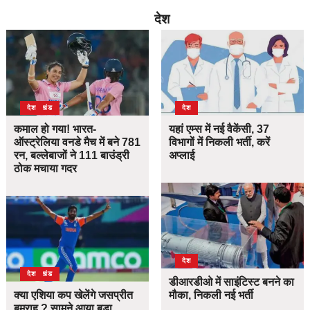
देश
उत्तराखंड
देश
देश
कमाल हो गया! भारत-
यहां एम्स में नई वैकेंसी, 37
ऑस्ट्रेलिया वनडे मैच में बने 781
विभागों में निकली भर्ती, करें
रन, बल्लेबाजों ने 111 बाउंड्री
अप्लाई
ठोक मचाया गदर
देश
उत्तराखंड
देश
डीआरडीओ में साइंटिस्ट बनने का
क्या एशिया कप खेलेंगे जसप्रीत
मौका, निकली नई भर्ती
बुमराह ? सामने आया बड़ा