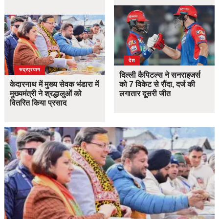
देश
उत्तराखंड
देश
रुद्रप्रयाग
दिल्ली कैपिटल्स ने सनराइजर्स
केदारनाथ में मुख्य सेवक भंडारा में
को 7 विकेट से रौंदा, दर्ज की
मुख्यमंत्री ने श्रद्धालुओं को
लगातार दूसरी जीत
वितरित किया प्रसाद