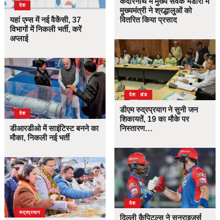
केदारनाथ में मुख्य सेवक भंडारा में
देश
मुख्यमंत्री ने श्रद्धालुओं को
यहां एम्स में नई वैकेंसी, 37
वितरित किया प्रसाद
विभागों में निकली भर्ती, करें
अप्लाई
उत्तराखंड
देश
डीएम रुद्रप्रयाग ने सुनी जन
देश
शिकायतें, 19 का मौके पर
डीआरडीओ में साइंटिस्ट बनने का
निस्तारण…
मौका, निकली नई भर्ती
देश
उत्तराखंड
देश
रुद्रप्रयाग
दिल्ली कैपिटल्स ने सनराइजर्स