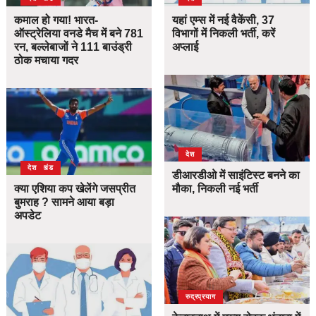
कमाल हो गया! भारत-
यहां एम्स में नई वैकेंसी, 37
ऑस्ट्रेलिया वनडे मैच में बने 781
विभागों में निकली भर्ती, करें
रन, बल्लेबाजों ने 111 बाउंड्री
अप्लाई
ठोक मचाया गदर
देश
उत्तराखंड
देश
डीआरडीओ में साइंटिस्ट बनने का
क्या एशिया कप खेलेंगे जसप्रीत
मौका, निकली नई भर्ती
बुमराह ? सामने आया बड़ा
अपडेट
उत्तराखंड
देश
रुद्रप्रयाग