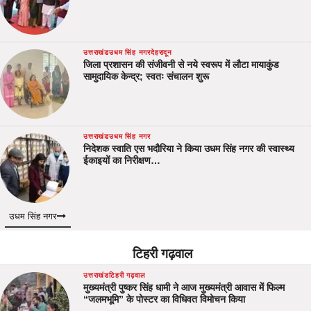
उत्तराखंड
उधम सिंह नगर
देहरादून
जिला प्रशासन की संजीवनी से नये स्वरूप में लौटा मायाकुंड
सामुदायिक केन्द्र; स्वतः संचालन शुरू
उत्तराखंड
उधम सिंह नगर
निदेशक स्वाति एस भदौरिया ने किया उधम सिंह नगर की स्वास्थ्य
ईकाइयों का निरीक्षण…
उधम सिंह नगर
टिहरी गढ़वाल
उत्तराखंड
टिहरी गढ़वाल
मुख्यमंत्री पुष्कर सिंह धामी ने आज मुख्यमंत्री आवास में फिल्म
“जलमभूमि” के पोस्टर का विधिवत विमोचन किया