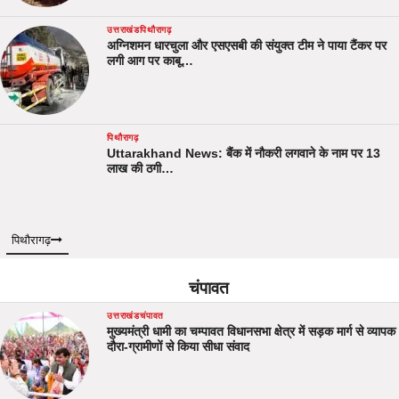
उत्तराखंड
पिथौरागढ़
अग्निशमन धारचुला और एसएसबी की संयुक्त टीम ने पाया टैंकर पर
लगी आग पर काबू…
पिथौरागढ़
Uttarakhand News: बैंक में नौकरी लगवाने के नाम पर 13
लाख की ठगी…
पिथौरागढ़
चंपावत
उत्तराखंड
चंपावत
मुख्यमंत्री धामी का चम्पावत विधानसभा क्षेत्र में सड़क मार्ग से व्यापक
दौरा-ग्रामीणों से किया सीधा संवाद