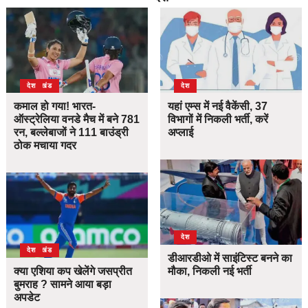
उत्तराखंड
देश
देश
कमाल हो गया! भारत-
यहां एम्स में नई वैकेंसी, 37
ऑस्ट्रेलिया वनडे मैच में बने 781
विभागों में निकली भर्ती, करें
रन, बल्लेबाजों ने 111 बाउंड्री
अप्लाई
ठोक मचाया गदर
देश
उत्तराखंड
देश
डीआरडीओ में साइंटिस्ट बनने का
क्या एशिया कप खेलेंगे जसप्रीत
मौका, निकली नई भर्ती
बुमराह ? सामने आया बड़ा
अपडेट