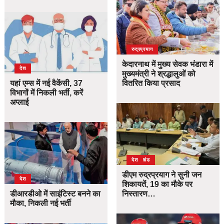
उत्तराखंड
देश
रुद्रप्रयाग
केदारनाथ में मुख्य सेवक भंडारा में
देश
मुख्यमंत्री ने श्रद्धालुओं को
यहां एम्स में नई वैकेंसी, 37
वितरित किया प्रसाद
विभागों में निकली भर्ती, करें
अप्लाई
उत्तराखंड
देश
डीएम रुद्रप्रयाग ने सुनी जन
देश
शिकायतें, 19 का मौके पर
डीआरडीओ में साइंटिस्ट बनने का
निस्तारण…
मौका, निकली नई भर्ती