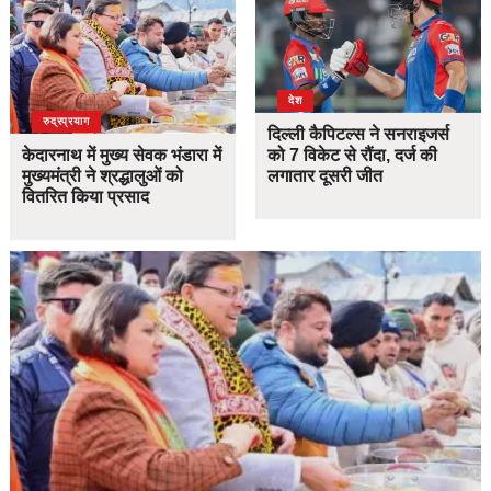
देश
उत्तराखंड
देश
रुद्रप्रयाग
दिल्ली कैपिटल्स ने सनराइजर्स
केदारनाथ में मुख्य सेवक भंडारा में
को 7 विकेट से रौंदा, दर्ज की
मुख्यमंत्री ने श्रद्धालुओं को
लगातार दूसरी जीत
वितरित किया प्रसाद