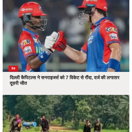
देश
दिल्ली कैपिटल्स ने सनराइजर्स को 7 विकेट से रौंदा, दर्ज की लगातार
दूसरी जीत