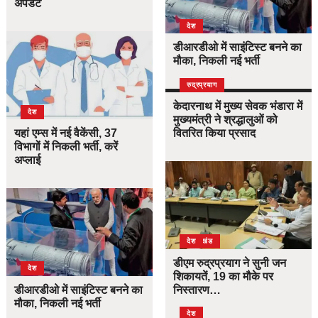
अपडेट
देश
डीआरडीओ में साइंटिस्ट बनने का
मौका, निकली नई भर्ती
उत्तराखंड
देश
रुद्रप्रयाग
केदारनाथ में मुख्य सेवक भंडारा में
देश
मुख्यमंत्री ने श्रद्धालुओं को
यहां एम्स में नई वैकेंसी, 37
वितरित किया प्रसाद
विभागों में निकली भर्ती, करें
अप्लाई
उत्तराखंड
देश
डीएम रुद्रप्रयाग ने सुनी जन
देश
शिकायतें, 19 का मौके पर
डीआरडीओ में साइंटिस्ट बनने का
निस्तारण…
मौका, निकली नई भर्ती
देश