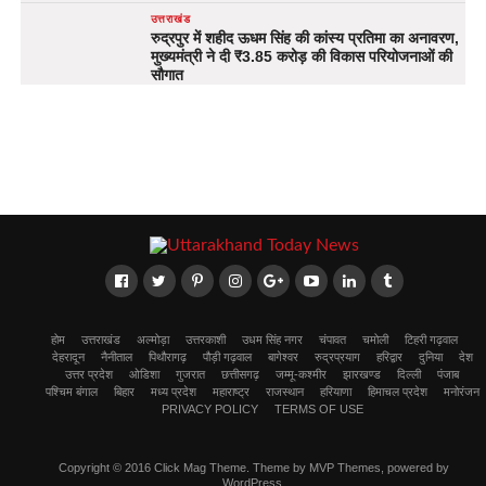
उत्तराखंड
रुद्रपुर में शहीद ऊधम सिंह की कांस्य प्रतिमा का अनावरण,
मुख्यमंत्री ने दी ₹3.85 करोड़ की विकास परियोजनाओं की
सौगात
होम
उत्तराखंड
अल्मोड़ा
उत्तरकाशी
उधम सिंह नगर
चंपावत
चमोली
टिहरी गढ़वाल
देहरादून
नैनीताल
पिथौरागढ़
पौड़ी गढ़वाल
बागेश्वर
रुद्रप्रयाग
हरिद्वार
दुनिया
देश
उत्तर प्रदेश
ओडिशा
गुजरात
छत्तीसगढ़
जम्मू-कश्मीर
झारखण्ड
दिल्ली
पंजाब
पश्चिम बंगाल
बिहार
मध्य प्रदेश
महाराष्ट्र
राजस्थान
हरियाणा
हिमाचल प्रदेश
मनोरंजन
PRIVACY POLICY
TERMS OF USE
Copyright © 2016 Click Mag Theme. Theme by MVP Themes, powered by
WordPress.