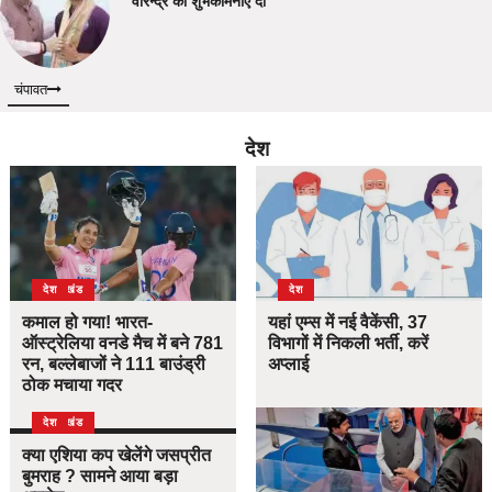
वीरेन्द्र को शुभकामनाएं दी
चंपावत
देश
उत्तराखंड
देश
देश
कमाल हो गया! भारत-
यहां एम्स में नई वैकेंसी, 37
ऑस्ट्रेलिया वनडे मैच में बने 781
विभागों में निकली भर्ती, करें
रन, बल्लेबाजों ने 111 बाउंड्री
अप्लाई
ठोक मचाया गदर
उत्तराखंड
देश
क्या एशिया कप खेलेंगे जसप्रीत
बुमराह ? सामने आया बड़ा