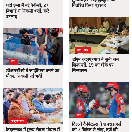
यहां एम्स में नई वैकेंसी, 37
वितरित किया प्रसाद
विभागों में निकली भर्ती, करें
अप्लाई
उत्तराखंड
देश
डीएम रुद्रप्रयाग ने सुनी जन
देश
शिकायतें, 19 का मौके पर
डीआरडीओ में साइंटिस्ट बनने का
निस्तारण…
मौका, निकली नई भर्ती
देश
उत्तराखंड
देश
रुद्रप्रयाग
दिल्ली कैपिटल्स ने सनराइजर्स
केदारनाथ में मुख्य सेवक भंडारा में
को 7 विकेट से रौंदा, दर्ज की