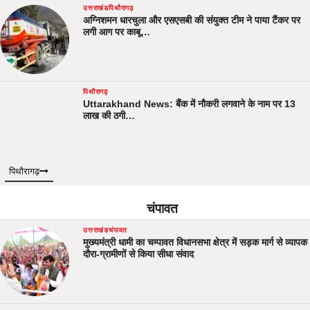
उत्तराखंड
पिथौरागढ़
अग्निशमन धारचुला और एसएसबी की संयुक्त टीम ने पाया टैंकर पर
लगी आग पर काबू…
पिथौरागढ़
Uttarakhand News: बैंक में नौकरी लगवाने के नाम पर 13
लाख की ठगी…
पिथौरागढ़
चंपावत
उत्तराखंड
चंपावत
मुख्यमंत्री धामी का चम्पावत विधानसभा क्षेत्र में सड़क मार्ग से व्यापक
दौरा-ग्रामीणों से किया सीधा संवाद