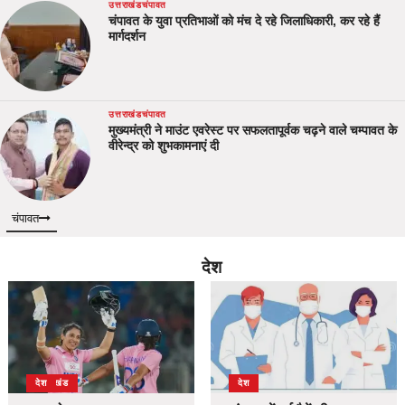
उत्तराखंड
चंपावत
चंपावत के युवा प्रतिभाओं को मंच दे रहे जिलाधिकारी, कर रहे हैं
मार्गदर्शन
उत्तराखंड
चंपावत
मुख्यमंत्री ने माउंट एवरेस्ट पर सफलतापूर्वक चढ़ने वाले चम्पावत के
वीरेन्द्र को शुभकामनाएं दी
चंपावत
देश
उत्तराखंड
देश
देश