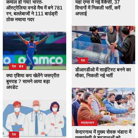
कमाल हो गया! भारत-
यहां एम्स में नई वैकेंसी, 37
ऑस्ट्रेलिया वनडे मैच में बने 781
विभागों में निकली भर्ती, करें
रन, बल्लेबाजों ने 111 बाउंड्री
अप्लाई
ठोक मचाया गदर
देश
उत्तराखंड
देश
डीआरडीओ में साइंटिस्ट बनने का
क्या एशिया कप खेलेंगे जसप्रीत
मौका, निकली नई भर्ती
बुमराह ? सामने आया बड़ा
अपडेट
उत्तराखंड
देश
रुद्रप्रयाग
केदारनाथ में मुख्य सेवक भंडारा में
देश
मुख्यमंत्री ने श्रद्धालुओं को