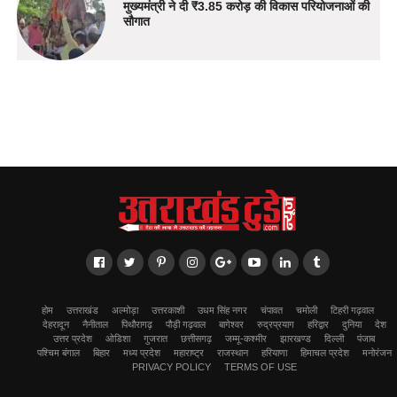
मुख्यमंत्री ने दी ₹3.85 करोड़ की विकास परियोजनाओं की
सौगात
होम
उत्तराखंड
अल्मोड़ा
उत्तरकाशी
उधम सिंह नगर
चंपावत
चमोली
टिहरी गढ़वाल
देहरादून
नैनीताल
पिथौरागढ़
पौड़ी गढ़वाल
बागेश्वर
रुद्रप्रयाग
हरिद्वार
दुनिया
देश
उत्तर प्रदेश
ओडिशा
गुजरात
छत्तीसगढ़
जम्मू-कश्मीर
झारखण्ड
दिल्ली
पंजाब
पश्चिम बंगाल
बिहार
मध्य प्रदेश
महाराष्ट्र
राजस्थान
हरियाणा
हिमाचल प्रदेश
मनोरंजन
PRIVACY POLICY
TERMS OF USE