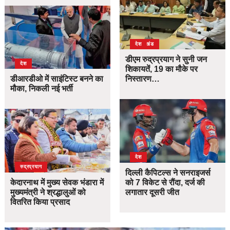
उत्तराखंड
देश
डीएम रुद्रप्रयाग ने सुनी जन
देश
शिकायतें, 19 का मौके पर
डीआरडीओ में साइंटिस्ट बनने का
निस्तारण…
मौका, निकली नई भर्ती
देश
उत्तराखंड
देश
रुद्रप्रयाग
दिल्ली कैपिटल्स ने सनराइजर्स
केदारनाथ में मुख्य सेवक भंडारा में
को 7 विकेट से रौंदा, दर्ज की
मुख्यमंत्री ने श्रद्धालुओं को
लगातार दूसरी जीत
वितरित किया प्रसाद