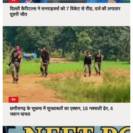
दिल्ली कैपिटल्स ने सनराइजर्स को 7 विकेट से रौंदा, दर्ज की लगातार
दूसरी जीत
देश
छत्तीसगढ़ के सुकमा में सुरक्षाबलों का एक्शन, 16 नक्सली ढेर, 4
जवान घायल