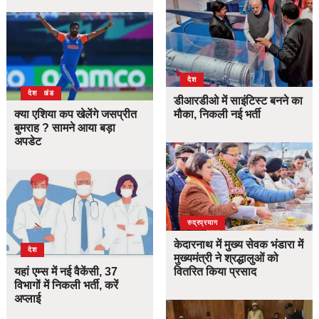
देश
उत्तराखंड
देश
डीआरडीओ में साइंटिस्ट बनने का
क्या एशिया कप खेलेंगे जसप्रीत
मौका, निकली नई भर्ती
बुमराह ? सामने आया बड़ा
अपडेट
उत्तराखंड
देश
रुद्रप्रयाग
केदारनाथ में मुख्य सेवक भंडारा में
देश
मुख्यमंत्री ने श्रद्धालुओं को
यहां एम्स में नई वैकेंसी, 37
वितरित किया प्रसाद
विभागों में निकली भर्ती, करें
अप्लाई