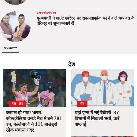
उत्तराखंड
चंपावत
मुख्यमंत्री ने माउंट एवरेस्ट पर सफलतापूर्वक चढ़ने वाले चम्पावत के
वीरेन्द्र को शुभकामनाएं दी
चंपावत
देश
उत्तराखंड
देश
देश
कमाल हो गया! भारत-
यहां एम्स में नई वैकेंसी, 37
ऑस्ट्रेलिया वनडे मैच में बने 781
विभागों में निकली भर्ती, करें
रन, बल्लेबाजों ने 111 बाउंड्री
अप्लाई
ठोक मचाया गदर