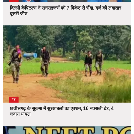
दिल्ली कैपिटल्स ने सनराइजर्स को 7 विकेट से रौंदा, दर्ज की लगातार
दूसरी जीत
देश
छत्तीसगढ़ के सुकमा में सुरक्षाबलों का एक्शन, 16 नक्सली ढेर, 4
जवान घायल