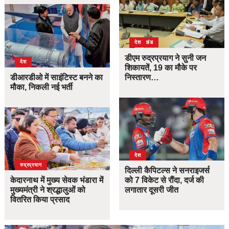
उत्तराखंड
देश
डीएम रुद्रप्रयाग ने सुनी जन
देश
शिकायतें, 19 का मौके पर
डीआरडीओ में साइंटिस्ट बनने का
निस्तारण…
मौका, निकली नई भर्ती
देश
उत्तराखंड
देश
रुद्रप्रयाग
दिल्ली कैपिटल्स ने सनराइजर्स
केदारनाथ में मुख्य सेवक भंडारा में
को 7 विकेट से रौंदा, दर्ज की
मुख्यमंत्री ने श्रद्धालुओं को
लगातार दूसरी जीत
वितरित किया प्रसाद