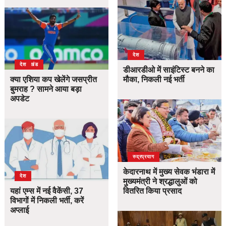
देश
उत्तराखंड
देश
डीआरडीओ में साइंटिस्ट बनने का
क्या एशिया कप खेलेंगे जसप्रीत
मौका, निकली नई भर्ती
बुमराह ? सामने आया बड़ा
अपडेट
उत्तराखंड
देश
रुद्रप्रयाग
केदारनाथ में मुख्य सेवक भंडारा में
देश
मुख्यमंत्री ने श्रद्धालुओं को
यहां एम्स में नई वैकेंसी, 37
वितरित किया प्रसाद
विभागों में निकली भर्ती, करें
अप्लाई