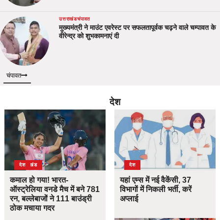
उत्तराखंड
चंपावत
मुख्यमंत्री ने माउंट एवरेस्ट पर सफलतापूर्वक चढ़ने वाले चम्पावत के
वीरेन्द्र को शुभकामनाएं दी
चंपावत
देश
उत्तराखंड
देश
देश
कमाल हो गया! भारत-
यहां एम्स में नई वैकेंसी, 37
ऑस्ट्रेलिया वनडे मैच में बने 781
विभागों में निकली भर्ती, करें
रन, बल्लेबाजों ने 111 बाउंड्री
अप्लाई
ठोक मचाया गदर