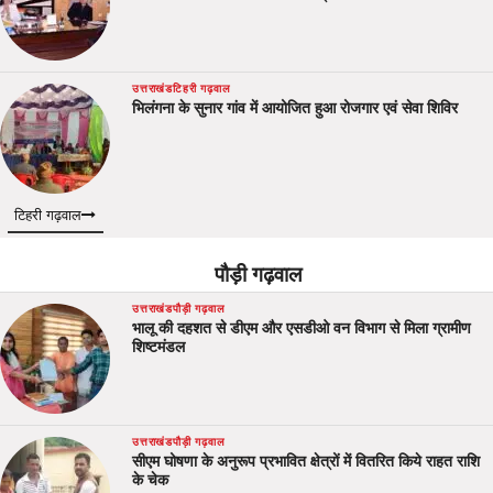
उत्तराखंड
टिहरी गढ़वाल
भिलंगना के सुनार गांव में आयोजित हुआ रोजगार एवं सेवा शिविर
टिहरी गढ़वाल
पौड़ी गढ़वाल
उत्तराखंड
पौड़ी गढ़वाल
भालू की दहशत से डीएम और एसडीओ वन विभाग से मिला ग्रामीण
शिष्टमंडल
उत्तराखंड
पौड़ी गढ़वाल
सीएम घोषणा के अनुरूप प्रभावित क्षेत्रों में वितरित किये राहत राशि
के चेक