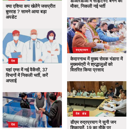
डीआरडीओ में साइंटिस्ट बनने का
क्या एशिया कप खेलेंगे जसप्रीत
मौका, निकली नई भर्ती
बुमराह ? सामने आया बड़ा
अपडेट
उत्तराखंड
देश
रुद्रप्रयाग
केदारनाथ में मुख्य सेवक भंडारा में
देश
मुख्यमंत्री ने श्रद्धालुओं को
यहां एम्स में नई वैकेंसी, 37
वितरित किया प्रसाद
विभागों में निकली भर्ती, करें
अप्लाई
उत्तराखंड
देश
डीएम रुद्रप्रयाग ने सुनी जन
देश
शिकायतें, 19 का मौके पर