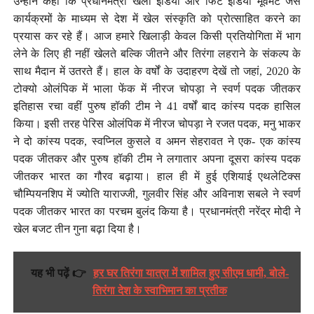
उन्होंने कहा कि प्रधानमंत्री खेलो इंडिया और फिट इंडिया मूवमेंट जैसे
कार्यक्रमों के माध्यम से देश में खेल संस्कृति को प्रोत्साहित करने का
प्रयास कर रहे हैं। आज हमारे खिलाड़ी केवल किसी प्रतियोगिता में भाग
लेने के लिए ही नहीं खेलते बल्कि जीतने और तिरंगा लहराने के संकल्प के
साथ मैदान में उतरते हैं। हाल के वर्षों के उदाहरण देखें तो जहां, 2020 के
टोक्यो ओलंपिक में भाला फेंक में नीरज चोपड़ा ने स्वर्ण पदक जीतकर
इतिहास रचा वहीं पुरुष हॉकी टीम ने 41 वर्षों बाद कांस्य पदक हासिल
किया। इसी तरह पेरिस ओलंपिक में नीरज चोपड़ा ने रजत पदक, मनु भाकर
ने दो कांस्य पदक, स्वप्निल कुसले व अमन सेहरावत ने एक- एक कांस्य
पदक जीतकर और पुरुष हॉकी टीम ने लगातार अपना दूसरा कांस्य पदक
जीतकर भारत का गौरव बढ़ाया। हाल ही में हुई एशियाई एथलेटिक्स
चौम्पियनशिप में ज्योति याराज्जी, गुलवीर सिंह और अविनाश सबले ने स्वर्ण
पदक जीतकर भारत का परचम बुलंद किया है। प्रधानमंत्री नरेंद्र मोदी ने
खेल बजट तीन गुना बढ़ा दिया है।
यह भी पढ़ें 👉
हर घर तिरंगा यात्रा में शामिल हुए सीएम धामी, बोले-
तिरंगा देश के स्वाभिमान का प्रतीक