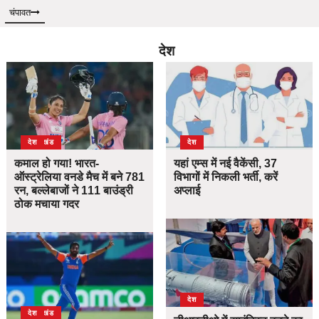
चंपावत
देश
उत्तराखंड
देश
देश
कमाल हो गया! भारत-
यहां एम्स में नई वैकेंसी, 37
ऑस्ट्रेलिया वनडे मैच में बने 781
विभागों में निकली भर्ती, करें
रन, बल्लेबाजों ने 111 बाउंड्री
अप्लाई
ठोक मचाया गदर
देश
उत्तराखंड
देश